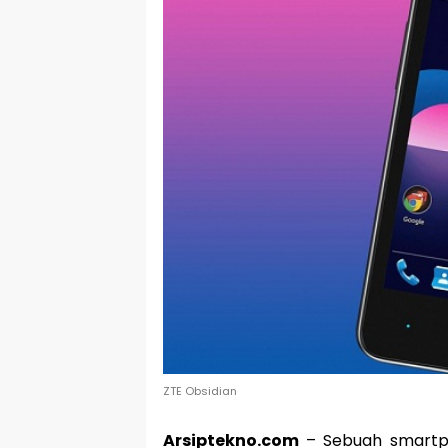
ZTE Obsidian
Arsiptekno.com
– Sebuah smartph