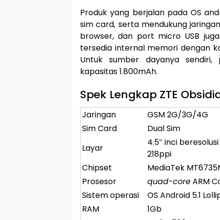
Produk yang berjalan pada OS andro
sim card, serta mendukung jaringan 
browser, dan port micro USB jug
tersedia internal memori dengan k
Untuk sumber dayanya sendiri, 
kapasitas 1.800mAh.
Spek Lengkap ZTE Obsidi
Jaringan
GSM 2G/3G/4G
Sim Card
Dual Sim
4.5″ inci beresolu
Layar
218ppi
Chipset
MediaTek MT6735
Prosesor
quad-core
ARM Co
Sistem operasi
OS Android 5.1 Loll
RAM
1Gb