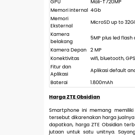
GPU
Mali-T720MP
Memori internal
4Gb
Memori
MicroSD up to 32G
Eksternal
Kamera
5MP plus led flash
belakang
Kamera Depan
2 MP
Konektivitas
wifi, bluetooth, GP
Fitur dan
Aplikasi default an
Aplikasi
Baterai
1.800mAh
Harga ZTE Obsidian
Smartphone ini memang memiliki f
tersebut dikarenakan harga jualnya
dapatkan, harga ZTE Obsidian terb
jutaan untuk satu unitnya. Say