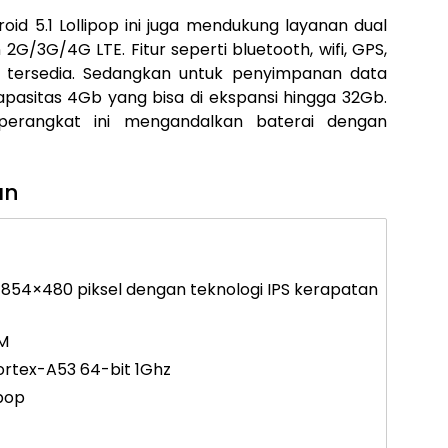
id 5.1 Lollipop ini juga mendukung layanan dual
2G/3G/4G LTE. Fitur seperti bluetooth, wifi, GPS,
a tersedia. Sedangkan untuk penyimpanan data
apasitas 4Gb yang bisa di ekspansi hingga 32Gb.
perangkat ini mengandalkan baterai dengan
an
si 854×480 piksel dengan teknologi IPS kerapatan
M
rtex-A53 64-bit 1Ghz
ipop