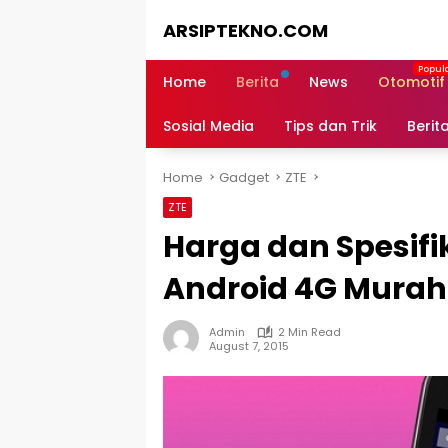
Skip
ARSIPTEKNO.COM
to
content
Media
Informasi
Home
Berita
News
Otomotif
Teknologi
Sosial Media
Tips dan Trik
Berit
Home
Gadget
ZTE
ZTE
Harga dan Spesifi
Android 4G Murah
Admin
2 Min Read
August 7, 2015