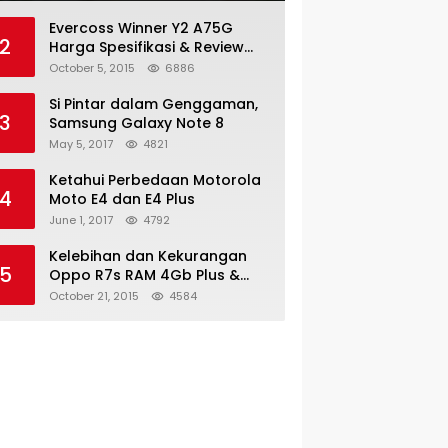
Evercoss Winner Y2 A75G
2
Harga Spesifikasi & Review
Lengkap
October 5, 2015
6886
Si Pintar dalam Genggaman,
3
Samsung Galaxy Note 8
May 5, 2017
4821
Ketahui Perbedaan Motorola
4
Moto E4 dan E4 Plus
June 1, 2017
4792
Kelebihan dan Kekurangan
5
Oppo R7s RAM 4Gb Plus &
Minus
October 21, 2015
4584