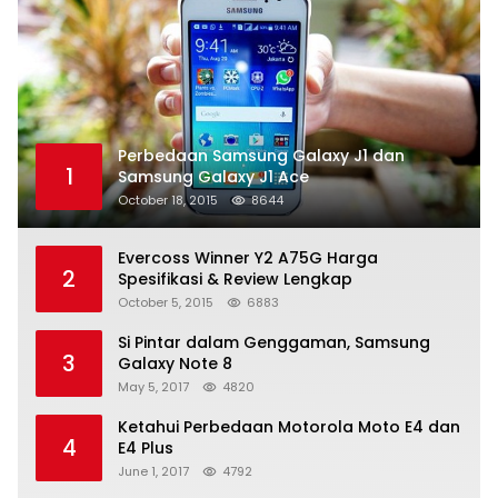
Perbedaan Samsung Galaxy J1 dan
1
Samsung Galaxy J1 Ace
October 18, 2015
8644
Evercoss Winner Y2 A75G Harga
2
Spesifikasi & Review Lengkap
October 5, 2015
6883
Si Pintar dalam Genggaman, Samsung
3
Galaxy Note 8
May 5, 2017
4820
Ketahui Perbedaan Motorola Moto E4 dan
4
E4 Plus
June 1, 2017
4792