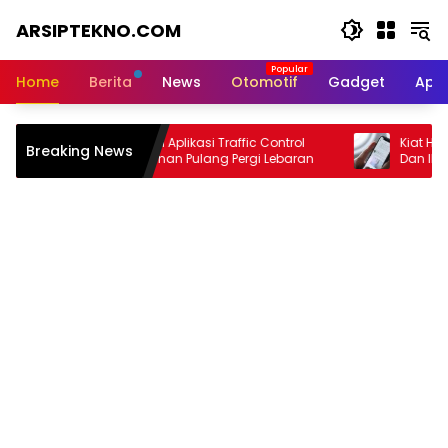
Skip
ARSIPTEKNO.COM
to
content
Media
Informasi
Home
Berita
News
Otomotif
Gadget
Apli
Teknologi
Rekomendasi Aplikasi Traffic Control
Kiat Hemat Bater
Breaking News
Untuk Perjalanan Pulang Pergi Lebaran
Dan IPhone Saat