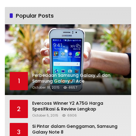
Popular Posts
Perbedaan Samsung Galaxy J1 dan
1
Samsung Galaxy J1 Ace
October 18, 2015
8657
Evercoss Winner Y2 A75G Harga
2
Spesifikasi & Review Lengkap
October 5, 2015
6906
Si Pintar dalam Genggaman, Samsung
3
Galaxy Note 8