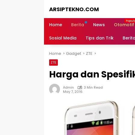
Skip
ARSIPTEKNO.COM
to
content
Media
Informasi
Home
Berita
News
Otomotif
Teknologi
Sosial Media
Tips dan Trik
Berit
Home
Gadget
ZTE
ZTE
Harga dan Spesifi
Admin
3 Min Read
May 7, 2016