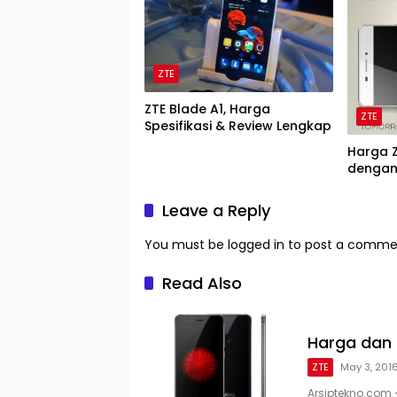
ZTE
ZTE Blade A1, Harga
ZTE
Spesifikasi & Review Lengkap
Harga Z
dengan 
Leave a Reply
You must be
logged in
to post a comme
Read Also
Harga dan S
ZTE
May 3, 201
Arsiptekno.com