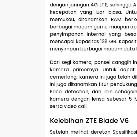
dengan jaringan 4G LTE, sehingga 
kecepatan yang luar biasa. Unt
memukau, ditanamkan RAM berk
berbagai macam game maupun aplika
penyimpanan internal yang besar
mencapai kapasitas 128 GB. Kapasita
menyimpan berbagai macam data be
Dari segi kamera, ponsel canggih i
kamera primernya. Untuk dapat 
cemerlang, kamera ini juga telah di
ini juga ditanamkan fitur pendukun
Face detection, dan lain sebag
kamera dengan lensa sebesar 5 MP
serta video call.
Kelebihan ZTE Blade V6
Setelah melihat deretan
Spesifikas