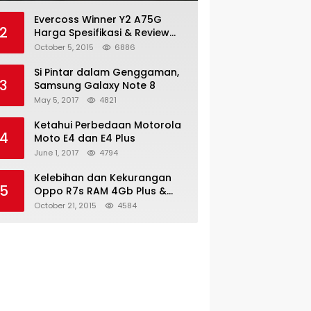
Evercoss Winner Y2 A75G
2
Harga Spesifikasi & Review
Lengkap
October 5, 2015
6886
Si Pintar dalam Genggaman,
3
Samsung Galaxy Note 8
May 5, 2017
4821
Ketahui Perbedaan Motorola
4
Moto E4 dan E4 Plus
June 1, 2017
4794
Kelebihan dan Kekurangan
5
Oppo R7s RAM 4Gb Plus &
Minus
October 21, 2015
4584