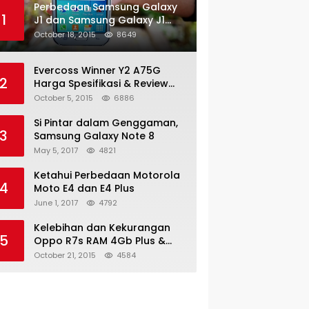
Perbedaan Samsung Galaxy
1
J1 dan Samsung Galaxy J1
Ace
October 18, 2015
8649
Evercoss Winner Y2 A75G
2
Harga Spesifikasi & Review
Lengkap
October 5, 2015
6886
Si Pintar dalam Genggaman,
3
Samsung Galaxy Note 8
May 5, 2017
4821
Ketahui Perbedaan Motorola
4
Moto E4 dan E4 Plus
June 1, 2017
4792
Kelebihan dan Kekurangan
5
Oppo R7s RAM 4Gb Plus &
Minus
October 21, 2015
4584