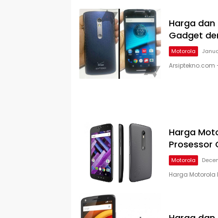
Harga dan 
Gadget de
Motorola
Janua
Arsiptekno.com 
Harga Moto
Prosessor 
Motorola
Decem
Harga Motorola 
Harga dan 