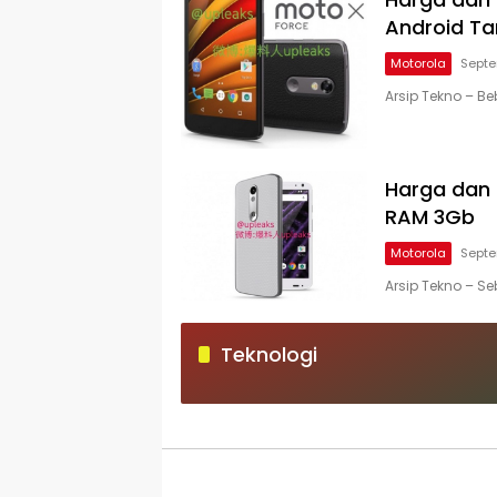
Android T
Motorola
Septe
Arsip Tekno – B
Harga dan 
RAM 3Gb
Motorola
Septe
Arsip Tekno – S
Teknologi