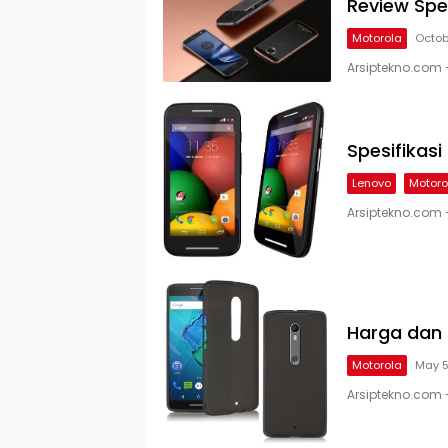
Review Spe
Motorola
Octob
Arsiptekno.com 
Spesifikas
Lenovo
Motoro
Arsiptekno.com 
Harga dan 
Motorola
May 5
Arsiptekno.com –