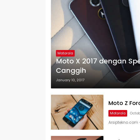
Motorola
Moto X 2017 dengan Spes
Canggih
January 10, 2017
Moto Z For
Motorola
Octobe
Arsiptekno.com 