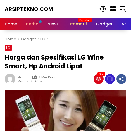
Skip
ARSIPTEKNO.COM
to
content
Media
Informasi
Home
Berita
News
Otomotif
Gadget
Apli
Teknologi
Home
Gadget
LG
LG
Harga dan Spesifikasi LG Wine
Smart, Hp Android Lipat
1050
Admin
2 Min Read
August 8, 2015