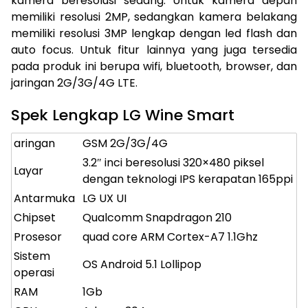
kamera beresolusi sedang. Untuk kamera depan
memiliki resolusi 2MP, sedangkan kamera belakang
memiliki resolusi 3MP lengkap dengan led flash dan
auto focus. Untuk fitur lainnya yang juga tersedia
pada produk ini berupa wifi, bluetooth, browser, dan
jaringan 2G/3G/4G LTE.
Spek Lengkap LG Wine Smart
aringan
GSM 2G/3G/4G
3.2″ inci beresolusi 320×480 piksel
Layar
dengan teknologi IPS kerapatan 165ppi
Antarmuka
LG UX UI
Chipset
Qualcomm Snapdragon 210
Prosesor
quad core ARM Cortex-A7 1.1Ghz
Sistem
OS Android 5.1 Lollipop
operasi
RAM
1Gb