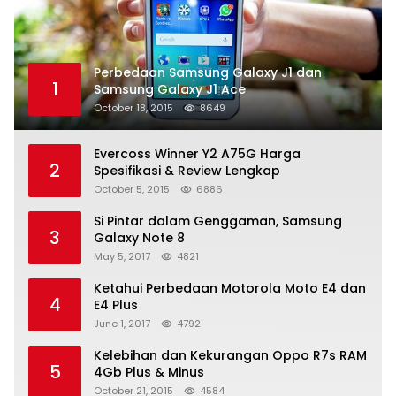
Perbedaan Samsung Galaxy J1 dan
1
Samsung Galaxy J1 Ace
October 18, 2015
8649
Evercoss Winner Y2 A75G Harga
2
Spesifikasi & Review Lengkap
October 5, 2015
6886
Si Pintar dalam Genggaman, Samsung
3
Galaxy Note 8
May 5, 2017
4821
Ketahui Perbedaan Motorola Moto E4 dan
4
E4 Plus
June 1, 2017
4792
Kelebihan dan Kekurangan Oppo R7s RAM
5
4Gb Plus & Minus
October 21, 2015
4584