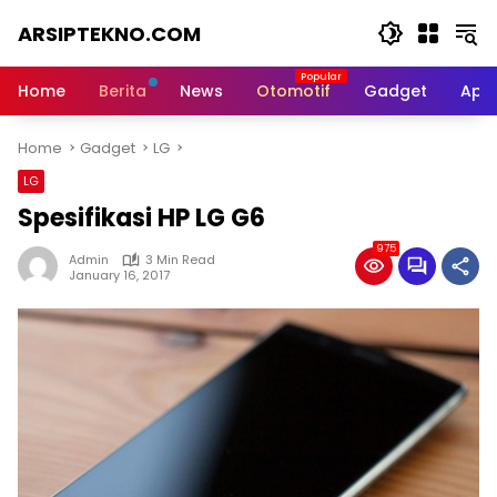
Skip
ARSIPTEKNO.COM
to
content
Media
Informasi
Home
Berita
News
Otomotif
Gadget
Apli
Teknologi
Home
Gadget
LG
LG
Spesifikasi HP LG G6
975
Admin
3 Min Read
January 16, 2017