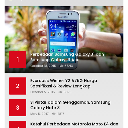
Perbedaan Samsung Galaxy J1 dan
1
Samsung Galaxy J1 Ace
October 18, 2015
8640
Evercoss Winner Y2 A75G Harga
2
Spesifikasi & Review Lengkap
October 5, 2015
6879
Si Pintar dalam Genggaman, Samsung
3
Galaxy Note 8
May 5, 2017
4817
Ketahui Perbedaan Motorola Moto E4 dan