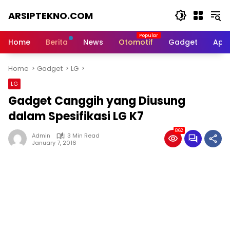
Skip
ARSIPTEKNO.COM
to
content
Media
Informasi
Home
Berita
News
Otomotif
Gadget
Apli
Teknologi
Home
Gadget
LG
LG
Gadget Canggih yang Diusung
dalam Spesifikasi LG K7
862
Admin
3 Min Read
January 7, 2016