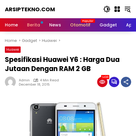
Skip
ARSIPTEKNO.COM
to
content
Media
Informasi
Home
Berita
News
Otomotif
Gadget
Apli
Teknologi
Home
Gadget
Huawei
Huawei
Spesifikasi Huawei Y6 : Harga Dua
Jutaan Dengan RAM 2 GB
1498
Admin
4 Min Read
December 18, 2015