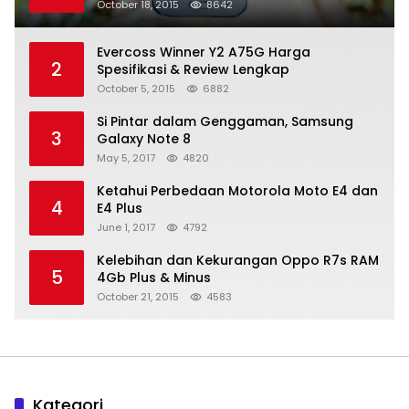
October 18, 2015
8642
Evercoss Winner Y2 A75G Harga
2
Spesifikasi & Review Lengkap
October 5, 2015
6882
Si Pintar dalam Genggaman, Samsung
3
Galaxy Note 8
May 5, 2017
4820
Ketahui Perbedaan Motorola Moto E4 dan
4
E4 Plus
June 1, 2017
4792
Kelebihan dan Kekurangan Oppo R7s RAM
5
4Gb Plus & Minus
October 21, 2015
4583
Kategori