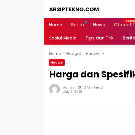
Skip
ARSIPTEKNO.COM
to
content
Media
Informasi
Home
Berita
News
Otomotif
Teknologi
Sosial Media
Tips dan Trik
Berit
Home
Gadget
Huawei
Huawei
Harga dan Spesifi
Admin
3 Min Read
July 2, 2016