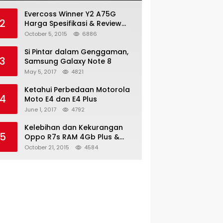
Evercoss Winner Y2 A75G
2
Harga Spesifikasi & Review
Lengkap
October 5, 2015
6886
Si Pintar dalam Genggaman,
3
Samsung Galaxy Note 8
May 5, 2017
4821
Ketahui Perbedaan Motorola
4
Moto E4 dan E4 Plus
June 1, 2017
4792
Kelebihan dan Kekurangan
5
Oppo R7s RAM 4Gb Plus &
Minus
October 21, 2015
4584