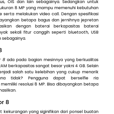
cus, OIS dan lain sebagainya. Sedangkan untuk
erukuran 8 MP yang mampu memenuhi kebutuhan
 serta melakukan video call. Dengan spesifikasi
bayangkan betapa bagus dan jernihnya jepretan
asikan dengan baterai berkapasitas baterai
yak sekali fitur canggih seperti bluetooth, USB
in sebagainya.
8
r 8
ada pada bagian mesinnya yang berkualitas
RAM berkapasitas sangat besar yakni 4 GB. Selain
njadi salah satu kelebihan yang cukup menarik
ana tidak? Pengguna dapat berselfie ria
miliki resolusi 8 MP. Bisa dibayangkan betapa
hasilkan.
r 8
at kekurangan yang siginifikan dari ponsel buatan