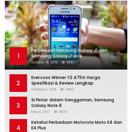
Perbedaan Samsung Galaxy J1 dan
1
Samsung Galaxy J1 Ace
October 18, 2015
8651
Evercoss Winner Y2 A75G Harga
2
Spesifikasi & Review Lengkap
October 5, 2015
6892
Si Pintar dalam Genggaman, Samsung
3
Galaxy Note 8
May 5, 2017
4823
Ketahui Perbedaan Motorola Moto E4 dan
4
E4 Plus