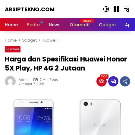
Skip
ARSIPTEKNO.COM
to
content
Media
Informasi
Home
Berita
News
Otomotif
Gadget
Apli
Teknologi
Home
Gadget
Huawei
Huawei
Harga dan Spesifikasi Huawei Honor
5X Play, HP 4G 2 Jutaan
1033
Admin
2 Min Read
October 7, 2015