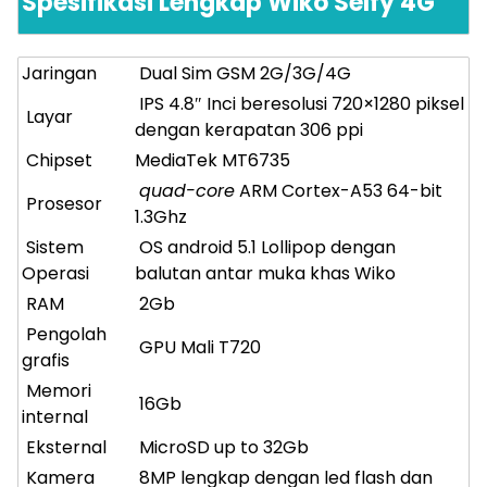
Spesifikasi Lengkap Wiko Selfy 4G
Jaringan
Dual Sim GSM 2G/3G/4G
IPS 4.8″ Inci beresolusi 720×1280 piksel
Layar
dengan kerapatan 306 ppi
Chipset
MediaTek MT6735
quad-core
ARM Cortex-A53 64-bit
Prosesor
1.3Ghz
Sistem
OS android 5.1 Lollipop dengan
Operasi
balutan antar muka khas Wiko
RAM
2Gb
Pengolah
GPU Mali T720
grafis
Memori
16Gb
internal
Eksternal
MicroSD up to 32Gb
Kamera
8MP lengkap dengan led flash dan