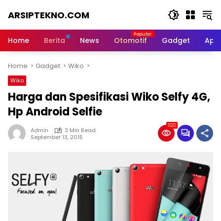
Skip
ARSIPTEKNO.COM
to
content
Media
Informasi
Home
Berita
News
Otomotif
Gadget
Apli
Teknologi
Home
Gadget
Wiko
Wiko
Harga dan Spesifikasi Wiko Selfy 4G,
Hp Android Selfie
1120
Admin
3 Min Read
September 13, 2015