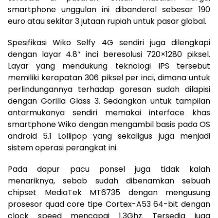
smartphone unggulan ini dibanderol sebesar 190
euro atau sekitar 3 jutaan rupiah untuk pasar global.
Spesifikasi Wiko Selfy 4G sendiri juga dilengkapi
dengan layar 4.8″ inci beresolusi 720×1280 piksel.
Layar yang mendukung teknologi IPS tersebut
memiliki kerapatan 306 piksel per inci, dimana untuk
perlindungannya terhadap goresan sudah dilapisi
dengan Gorilla Glass 3. Sedangkan untuk tampilan
antarmukanya sendiri memakai interface khas
smartphone Wiko dengan mengambil basis pada OS
android 5.1 Lollipop yang sekaligus juga menjadi
sistem operasi perangkat ini.
Pada dapur pacu ponsel juga tidak kalah
menariknya, sebab sudah dibenamkan sebuah
chipset MediaTek MT6735 dengan mengusung
prosesor quad core tipe Cortex-A53 64-bit dengan
clock speed mencapai 1.3Ghz. Tersedia juga