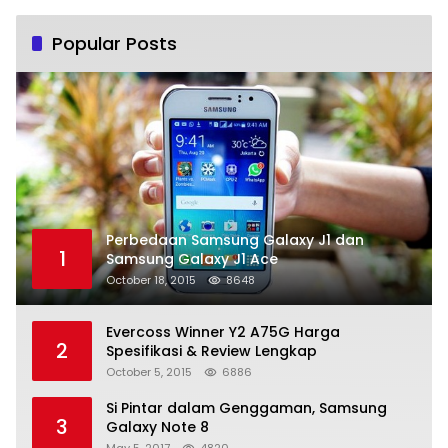
Popular Posts
Perbedaan Samsung Galaxy J1 dan
1
Samsung Galaxy J1 Ace
October 18, 2015
8648
Evercoss Winner Y2 A75G Harga
2
Spesifikasi & Review Lengkap
October 5, 2015
6886
Si Pintar dalam Genggaman, Samsung
3
Galaxy Note 8