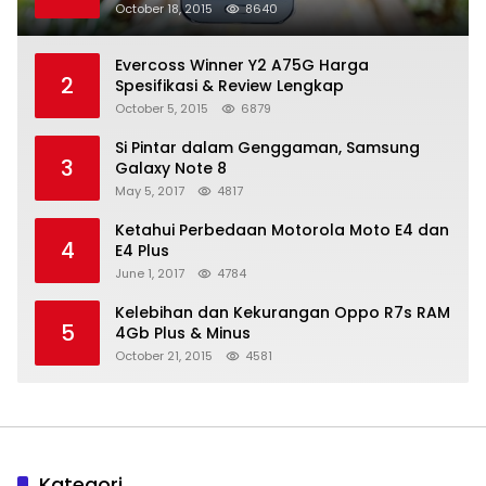
October 18, 2015
8640
Evercoss Winner Y2 A75G Harga
2
Spesifikasi & Review Lengkap
October 5, 2015
6879
Si Pintar dalam Genggaman, Samsung
3
Galaxy Note 8
May 5, 2017
4817
Ketahui Perbedaan Motorola Moto E4 dan
4
E4 Plus
June 1, 2017
4784
Kelebihan dan Kekurangan Oppo R7s RAM
5
4Gb Plus & Minus
October 21, 2015
4581
Kategori