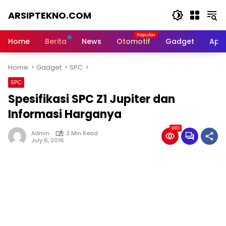
Skip
ARSIPTEKNO.COM
to
content
Media
Informasi
Home
Berita
News
Otomotif
Gadget
Apli
Teknologi
Home
Gadget
SPC
SPC
Spesifikasi SPC Z1 Jupiter dan
Informasi Harganya
983
Admin
3 Min Read
July 6, 2016