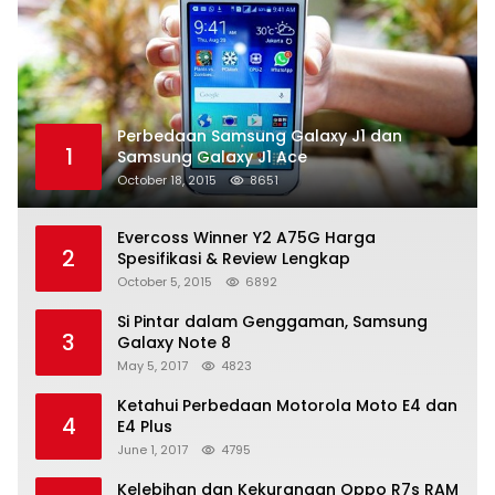
Perbedaan Samsung Galaxy J1 dan
1
Samsung Galaxy J1 Ace
October 18, 2015
8651
Evercoss Winner Y2 A75G Harga
2
Spesifikasi & Review Lengkap
October 5, 2015
6892
Si Pintar dalam Genggaman, Samsung
3
Galaxy Note 8
May 5, 2017
4823
Ketahui Perbedaan Motorola Moto E4 dan
4
E4 Plus
June 1, 2017
4795
Kelebihan dan Kekurangan Oppo R7s RAM