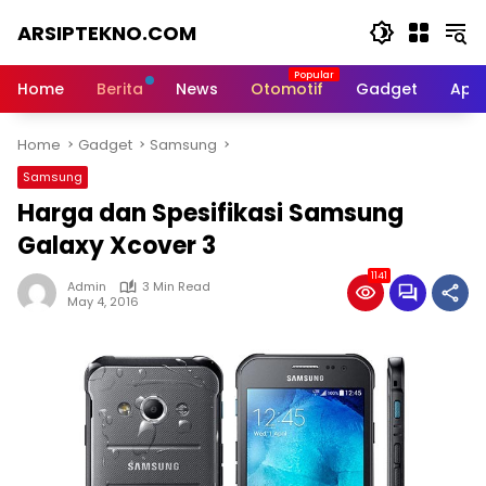
Skip
ARSIPTEKNO.COM
to
content
Media
Informasi
Home
Berita
News
Otomotif
Gadget
Apli
Teknologi
Home
Gadget
Samsung
Samsung
Harga dan Spesifikasi Samsung
Galaxy Xcover 3
1141
Admin
3 Min Read
May 4, 2016