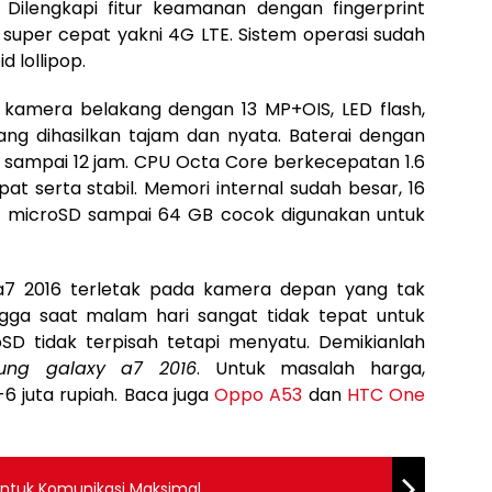
ilengkapi fitur keamanan dengan fingerprint
t super cepat yakni 4G LTE. Sistem operasi sudah
 lollipop.
 kamera belakang dengan 13 MP+OIS, LED flash,
ng dihasilkan tajam dan nyata. Baterai dengan
ampai 12 jam. CPU Octa Core berkecepatan 1.6
at serta stabil. Memori internal sudah besar, 16
ot microSD sampai 64 GB cocok digunakan untuk
a7 2016 terletak pada kamera depan yang tak
ngga saat malam hari sangat tidak tepat untuk
roSD tidak terpisah tetapi menyatu. Demikianlah
sung galaxy a7 2016
. Untuk masalah harga,
6 juta rupiah. Baca juga
Oppo A53
dan
HTC One
 Untuk Komunikasi Maksimal