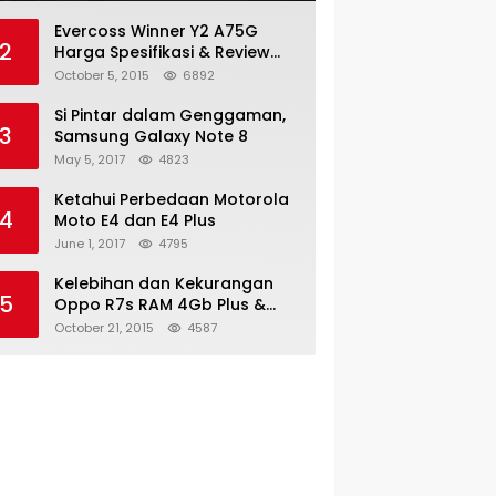
Evercoss Winner Y2 A75G
2
Harga Spesifikasi & Review
Lengkap
October 5, 2015
6892
Si Pintar dalam Genggaman,
3
Samsung Galaxy Note 8
May 5, 2017
4823
Ketahui Perbedaan Motorola
4
Moto E4 dan E4 Plus
June 1, 2017
4795
Kelebihan dan Kekurangan
5
Oppo R7s RAM 4Gb Plus &
Minus
October 21, 2015
4587