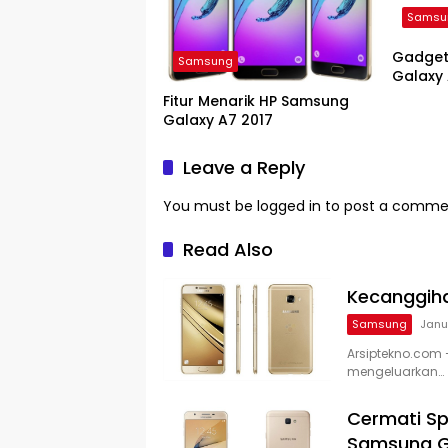
Samsu
Gadget
Samsung
Galaxy 
Fitur Menarik HP Samsung
Galaxy A7 2017
Leave a Reply
You must be
logged in
to post a comme
Read Also
Kecanggiha
Samsung
Janu
Arsiptekno.com
mengeluarkan…
Cermati Sp
Samsung Ga