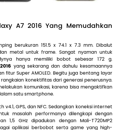
alaxy A7 2016 Yang Memudahkan
ping berukuran 151.5 x 74.1 x 7.3 mm. Dibalut
dan metal untuk frame. Sangat nyaman untuk
dynya hanya memiliki bobot sebesar 172 g.
 2016
yang sekarang dan dahulu kesamaannya
an fitur Super AMOLED. Begitu juga bentang layar
 rangkaian konektifitas dari generasi penerusnya.
elakukan komunikasi, karena bisa mengaktifkan
 dalam satu smartphone.
ooth v4.1, GPS, dan NFC. Sedangkan koneksi internet
tuk masalah performanya dilengkapi dengan
tan 1,5 GHz dipadukan dengan Mali-T720MP2
agai aplikasi berbobot serta game yang high-