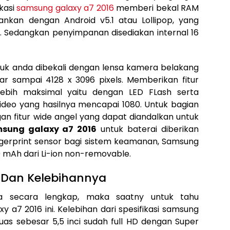
ikasi
samsung galaxy a7 2016
memberi bekal RAM
ankan dengan Android v5.1 atau Lollipop, yang
I. Sedangkan penyimpanan disediakan internal 16
uk anda dibekali dengan lensa kamera belakang
r sampai 4128 x 3096 pixels. Memberikan fitur
bih maksimal yaitu dengan LED FLash serta
ideo yang hasilnya mencapai 1080. Untuk bagian
n fitur wide angel yang dapat diandalkan untuk
msung galaxy a7 2016
untuk baterai diberikan
erprint sensor bagi sistem keamanan, Samsung
mAh dari Li-ion non-removable.
 Dan Kelebihannya
nya secara lengkap, maka saatny untuk tahu
 a7 2016 ini. Kelebihan dari spesifikasi samsung
uas sebesar 5,5 inci sudah full HD dengan Super