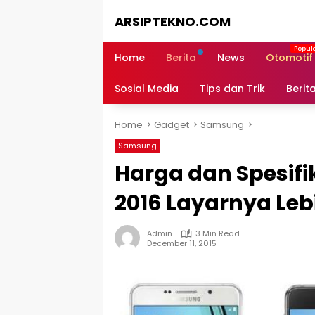
Skip
ARSIPTEKNO.COM
to
content
Media
Informasi
Home
Berita
News
Otomotif
Teknologi
Sosial Media
Tips dan Trik
Berit
Home
Gadget
Samsung
Samsung
Harga dan Spesif
2016 Layarnya Le
Admin
3 Min Read
December 11, 2015