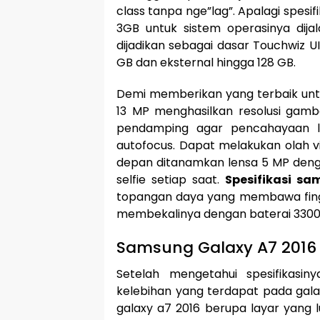
class tanpa nge”lag”. Apalagi spesif
3GB untuk sistem operasinya dijal
dijadikan sebagai dasar Touchwiz U
GB dan eksternal hingga 128 GB.
Demi memberikan yang terbaik unt
13 MP menghasilkan resolusi gamba
pendamping agar pencahayaan le
autofocus. Dapat melakukan olah v
depan ditanamkan lensa 5 MP denga
selfie setiap saat.
Spesifikasi sa
topangan daya yang membawa fing
membekalinya dengan baterai 3300 
Samsung Galaxy A7 2016
Setelah mengetahui spesifikasi
kelebihan yang terdapat pada galaxy
galaxy a7 2016 berupa layar yang l