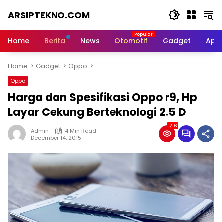
Skip
ARSIPTEKNO.COM
to
content
Media
Informasi
Home
Berita
News
Otomotif
Gadget
Apli
Teknologi
Home
Gadget
Oppo
Oppo
Harga dan Spesifikasi Oppo r9, Hp
Layar Cekung Berteknologi 2.5 D
1216
Admin
4 Min Read
December 14, 2015