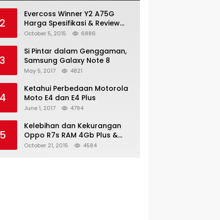
Evercoss Winner Y2 A75G
2
Harga Spesifikasi & Review
Lengkap
October 5, 2015
6886
Si Pintar dalam Genggaman,
3
Samsung Galaxy Note 8
May 5, 2017
4821
Ketahui Perbedaan Motorola
4
Moto E4 dan E4 Plus
June 1, 2017
4794
Kelebihan dan Kekurangan
5
Oppo R7s RAM 4Gb Plus &
Minus
October 21, 2015
4584