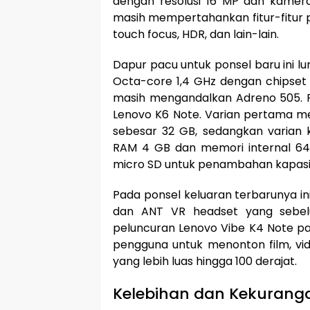
dengan resolusi 16 MP dan kamer
masih mempertahankan fitur-fitur 
touch focus, HDR, dan lain-lain.
Dapur pacu untuk ponsel baru ini l
Octa-core 1,4 GHz dengan chipse
masih mengandalkan Adreno 505. Pa
Lenovo K6 Note. Varian pertama m
sebesar 32 GB, sedangkan varian ke
RAM 4 GB dan memori internal 64 G
micro SD untuk penambahan kapasit
Pada ponsel keluaran terbarunya i
dan ANT VR headset yang sebel
peluncuran Lenovo Vibe K4 Note pa
pengguna untuk menonton film, v
yang lebih luas hingga 100 derajat.
Kelebihan dan Kekurang