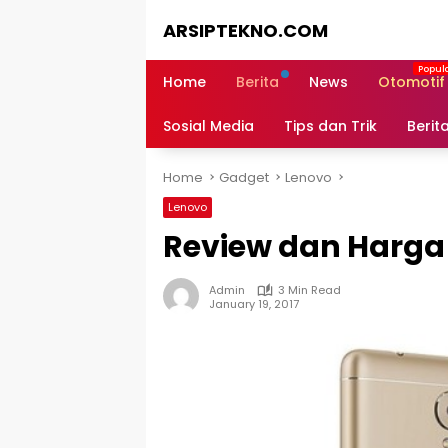
Skip
ARSIPTEKNO.COM
to
content
Media
Informasi
Home
Berita
News
Otomotif
Teknologi
Sosial Media
Tips dan Trik
Berit
Home
Gadget
Lenovo
Lenovo
Review dan Harga
Admin
3 Min Read
January 19, 2017