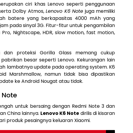
merupakan ciri khas Lenovo seperti penggunaan
serta Dolby Atmos,
Lenovo K6 Note
juga memiliki
dalah batere yang berkapasitas 4000 mAh yang
jam pada sinyal 3G. Fitur-fitur untuk pengambilan
Pro, Nightscape, HDR, slow motion, fast motion,
ng dan proteksi Gorilla Glass memang cukup
 pabrikan besar seperti Lenovo. Kekurangan lain
alah lambatnya update pada operating system. K6
oid Marshmallow, namun tidak bisa dipastikan
ate ke Android Nougat atau tidak.
 Note
menengah untuk bersaing dengan Redmi Note 3 dan
an China lainnya.
Lenovo K6 Note
dirilis di kisaran
dari produk pesaingnya keluaran Xiaomi.