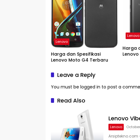
Lenovo
Lenovo
Harga d
Harga dan Spesifikasi
Lenovo 
Lenovo Moto G4 Terbaru
Leave a Reply
You must be
logged in
to post a comme
Read Also
Lenovo Vib
Lenovo
October 
Arsiptekno.com –