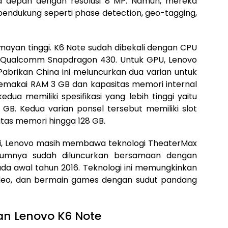
a depan dengan resolusi 8 MP. Namun, mereka
pendukung seperti phase detection, geo-tagging,
umayan tinggi. K6 Note sudah dibekali dengan CPU
t Qualcomm Snapdragon 430. Untuk GPU, Lenovo
brikan China ini meluncurkan dua varian untuk
emakai RAM 3 GB dan kapasitas memori internal
dua memiliki spesifikasi yang lebih tinggi yaitu
B. Kedua varian ponsel tersebut memiliki slot
as memori hingga 128 GB.
ni, Lenovo masih membawa teknologi TheaterMax
umnya sudah diluncurkan bersamaan dengan
da awal tahun 2016. Teknologi ini memungkinkan
ideo, dan bermain games dengan sudut pandang
an Lenovo K6 Note