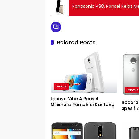
Panasonic P88, Ponsel Kelas M
Related Posts
Lenovo
Lenovo
Lenovo Vibe A Ponsel
Bocora
Minimalis Ramah di Kantong
Spesifi