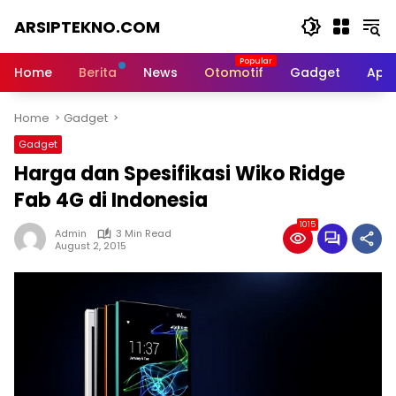
Skip
ARSIPTEKNO.COM
to
content
Media
Informasi
Home
Berita
News
Otomotif
Gadget
Apli
Teknologi
Home
Gadget
Gadget
Harga dan Spesifikasi Wiko Ridge
Fab 4G di Indonesia
1015
Admin
3 Min Read
August 2, 2015