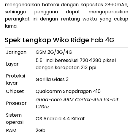
mengandalkan baterai dengan kapasitas 2860mAh,
sehingga pengguna dapat mengoperasikan
perangkat ini dengan rentang waktu yang cukup
lama.
Spek Lengkap Wiko Ridge Fab 4G
Jaringan
GSM 2G/3G/4G
5.5″ inci beresolusi 720×1280 piksel
Layar
dengan kerapatan 213 ppi
Proteksi
Gorilla Glass 3
layar
Chipset
Qualcomm Snapdragon 410
quad-core ARM Cortex-A53 64-bit
Prosesor
1.2Ghz
Sistem
OS Android 4.4 Kitkat
operasi
RAM
2Gb