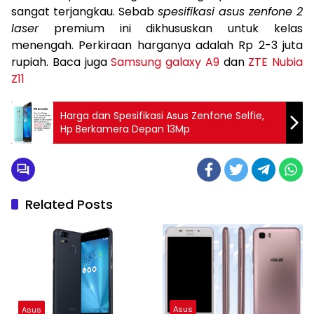
sangat terjangkau. Sebab
spesifikasi asus zenfone 2
laser
premium ini dikhususkan untuk kelas
menengah. Perkiraan harganya adalah Rp 2-3 juta
rupiah. Baca juga
Samsung galaxy A9
dan
ZTE Nubia
Z11
Harga dan Spesifikasi Asus Zenfone Selfie,
Hp Berkamera Depan 13Mp
Related Posts
Asus
Asus