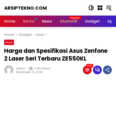
Skip
ARSIPTEKNO.COM
to
content
Media
Informasi
Home
Berita
News
Otomotif
Gadget
Apli
Teknologi
Home
Gadget
Asus
Asus
Harga dan Spesifikasi Asus Zenfone
2 Laser Seri Terbaru ZE550KL
1029
Admin
3 Min Read
December 16, 2015