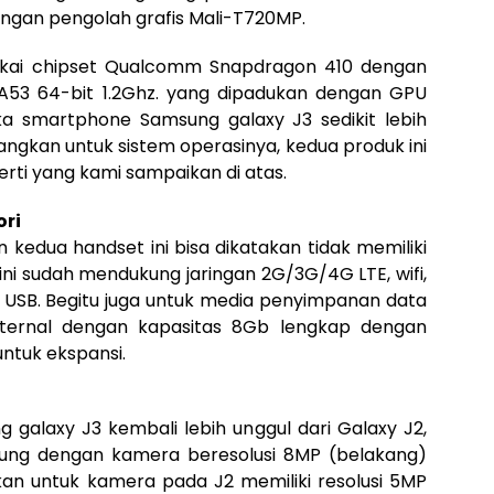
engan pengolah grafis Mali-T720MP.
kai chipset Qualcomm Snapdragon 410 dengan
53 64-bit 1.2Ghz. yang dipadukan dengan GPU
 jika smartphone Samsung galaxy J3 sedikit lebih
ngkan untuk sistem operasinya, kedua produk ini
erti yang kami sampaikan di atas.
ori
n kedua handset ini bisa dikatakan tidak memiliki
ni sudah mendukung jaringan 2G/3G/4G LTE, wifi,
o USB. Begitu juga untuk media penyimpanan data
ternal dengan kapasitas 8Gb lengkap dengan
ntuk ekspansi.
 galaxy J3 kembali lebih unggul dari Galaxy J2,
kung dengan kamera beresolusi 8MP (belakang)
n untuk kamera pada J2 memiliki resolusi 5MP