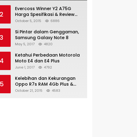
Evercoss Winner Y2 A75G
2
Harga Spesifikasi & Review
Lengkap
October 5, 2015
6886
Si Pintar dalam Genggaman,
3
Samsung Galaxy Note 8
May 5, 2017
4820
Ketahui Perbedaan Motorola
4
Moto E4 dan E4 Plus
June 1, 2017
4792
Kelebihan dan Kekurangan
5
Oppo R7s RAM 4Gb Plus &
Minus
October 21, 2015
4583