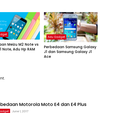
adget
Adu Gadget
aan Meizu M2 Note vs
Perbedaan Samsung Galaxy
1 Note, Adu Hp RAM
J1 dan Samsung Galaxy J1
Ace
nt.
rbedaan Motorola Moto E4 dan E4 Plus
adget
June 1, 2017