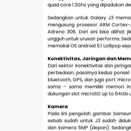
quad core 1.3Ghz yang dipadukan d
Sedangkan untuk Galaxy J3 mema
mengusung prosesor ARM Cortex-A
Adreno 306. Dari sini bisa dilihat
ungguh untuk urusan performa. Seda
memakai OS android 5.1 Lollipop sep
Konektivitas, Jaringan dan Mem
Dari sektor konektivitas dan jaringa
perbedaan, pasalnya kedua ponsel i
bluetooth, GPS, dan juga port micr
sama – sama memiliki memori in
dukungan slot microSD up to 64Gb u
Kamera
Pada lini pengolah gambar Samsung
sebab sudah untuk J3 sudah didu
dan kamera 5MP (depan). Sedangka