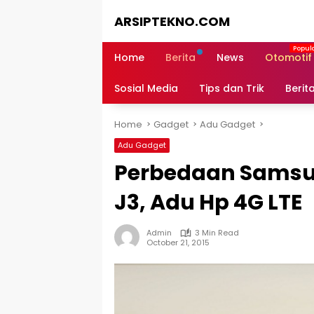
Skip
ARSIPTEKNO.COM
to
content
Media
Informasi
Home
Berita
News
Otomotif
Teknologi
Sosial Media
Tips dan Trik
Berit
Home
Gadget
Adu Gadget
Adu Gadget
Perbedaan Samsun
J3, Adu Hp 4G LTE
Admin
3 Min Read
October 21, 2015