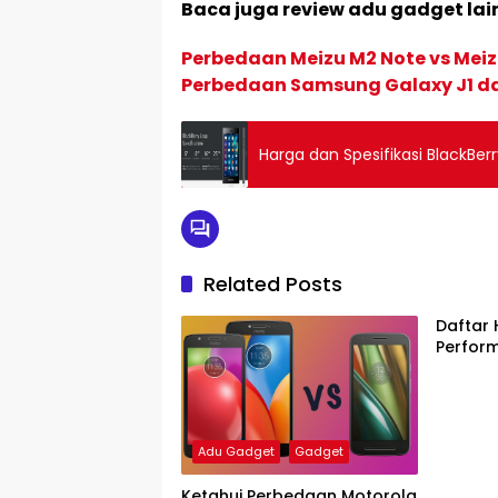
Baca juga review adu gadget lai
Perbedaan Meizu M2 Note vs Meiz
Perbedaan Samsung Galaxy J1 d
Harga dan Spesifikasi BlackBer
Related Posts
Daftar
Perfor
Adu Gadget
Gadget
Ketahui Perbedaan Motorola