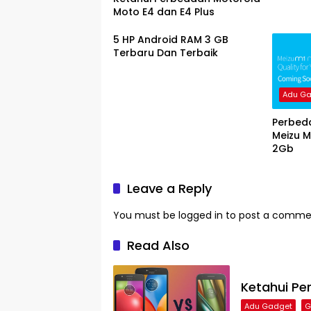
Moto E4 dan E4 Plus
5 HP Android RAM 3 GB
Terbaru Dan Terbaik
Adu G
Perbed
Meizu M
2Gb
Leave a Reply
You must be
logged in
to post a comme
Read Also
Ketahui Pe
Adu Gadget
G