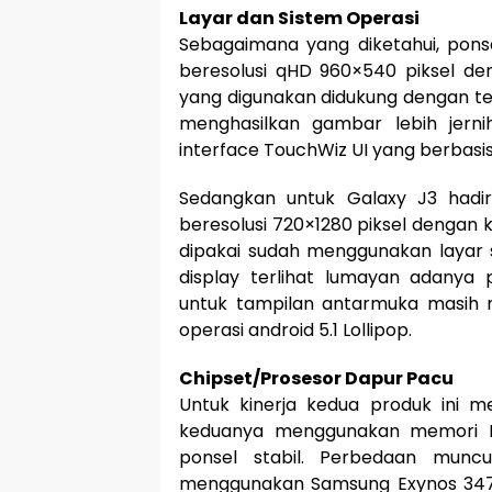
Layar dan Sistem Operasi
Sebagaimana yang diketahui, ponse
beresolusi qHD 960×540 piksel den
yang digunakan didukung dengan tek
menghasilkan gambar lebih jern
interface TouchWiz UI yang berbasis 
Sedangkan untuk Galaxy J3 hadir
beresolusi 720×1280 piksel dengan k
dipakai sudah menggunakan layar s
display terlihat lumayan adanya 
untuk tampilan antarmuka masih 
operasi android 5.1 Lollipop.
Chipset/Prosesor Dapur Pacu
Untuk kinerja kedua produk ini me
keduanya menggunakan memori R
ponsel stabil. Perbedaan munc
menggunakan Samsung Exynos 347